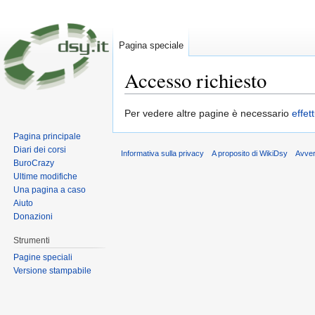
Pagina speciale
Accesso richiesto
Vai a:
navigazione
,
ricerca
Per vedere altre pagine è necessario
effet
Pagina principale
Diari dei corsi
Informativa sulla privacy
A proposito di WikiDsy
Avve
BuroCrazy
Ultime modifiche
Una pagina a caso
Aiuto
Donazioni
Strumenti
Pagine speciali
Versione stampabile