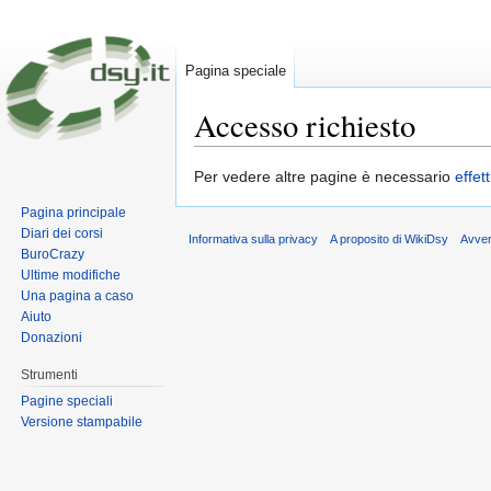
Pagina speciale
Accesso richiesto
Vai a:
navigazione
,
ricerca
Per vedere altre pagine è necessario
effet
Pagina principale
Diari dei corsi
Informativa sulla privacy
A proposito di WikiDsy
Avve
BuroCrazy
Ultime modifiche
Una pagina a caso
Aiuto
Donazioni
Strumenti
Pagine speciali
Versione stampabile