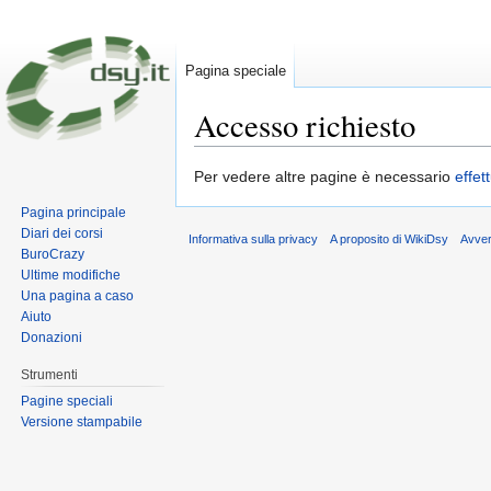
Pagina speciale
Accesso richiesto
Vai a:
navigazione
,
ricerca
Per vedere altre pagine è necessario
effet
Pagina principale
Diari dei corsi
Informativa sulla privacy
A proposito di WikiDsy
Avve
BuroCrazy
Ultime modifiche
Una pagina a caso
Aiuto
Donazioni
Strumenti
Pagine speciali
Versione stampabile