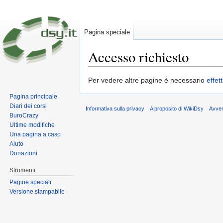
Pagina speciale
Accesso richiesto
Vai a:
navigazione
,
ricerca
Per vedere altre pagine è necessario
effet
Pagina principale
Diari dei corsi
Informativa sulla privacy
A proposito di WikiDsy
Avve
BuroCrazy
Ultime modifiche
Una pagina a caso
Aiuto
Donazioni
Strumenti
Pagine speciali
Versione stampabile