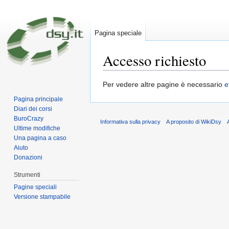
Pagina speciale
Accesso richiesto
Vai a:
navigazione
,
ricerca
Per vedere altre pagine è necessario
e
Pagina principale
Diari dei corsi
BuroCrazy
Informativa sulla privacy
A proposito di WikiDsy
Ultime modifiche
Una pagina a caso
Aiuto
Donazioni
Strumenti
Pagine speciali
Versione stampabile