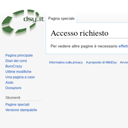
Pagina speciale
Accesso richiesto
Vai a:
navigazione
,
ricerca
Per vedere altre pagine è necessario
effet
Pagina principale
Diari dei corsi
Informativa sulla privacy
A proposito di WikiDsy
Avve
BuroCrazy
Ultime modifiche
Una pagina a caso
Aiuto
Donazioni
Strumenti
Pagine speciali
Versione stampabile