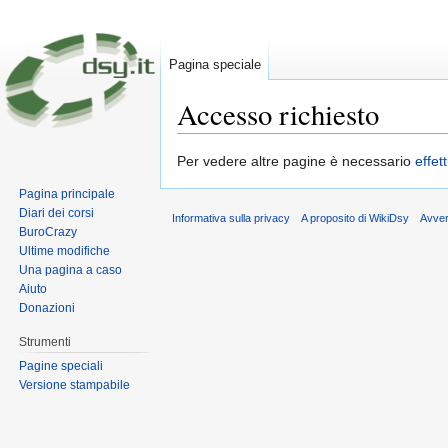
Pagina speciale
Accesso richiesto
Vai a:
navigazione
,
ricerca
Per vedere altre pagine è necessario
effet
Pagina principale
Diari dei corsi
Informativa sulla privacy
A proposito di WikiDsy
Avve
BuroCrazy
Ultime modifiche
Una pagina a caso
Aiuto
Donazioni
Strumenti
Pagine speciali
Versione stampabile