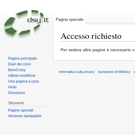
Pagina speciale
Accesso richiesto
Vai a:
navigazione
,
ricerca
Per vedere altre pagine è necessario
e
Pagina principale
Diari dei corsi
BuroCrazy
Informativa sulla privacy
A proposito di WikiDsy
Ultime modifiche
Una pagina a caso
Aiuto
Donazioni
Strumenti
Pagine speciali
Versione stampabile