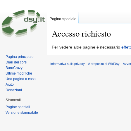
Pagina speciale
Accesso richiesto
Vai a:
navigazione
,
ricerca
Per vedere altre pagine è necessario
effet
Pagina principale
Diari dei corsi
Informativa sulla privacy
A proposito di WikiDsy
Avve
BuroCrazy
Ultime modifiche
Una pagina a caso
Aiuto
Donazioni
Strumenti
Pagine speciali
Versione stampabile