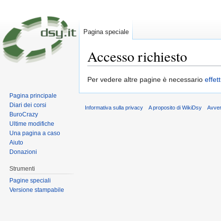
Pagina speciale
Accesso richiesto
Vai a:
navigazione
,
ricerca
Per vedere altre pagine è necessario
effet
Pagina principale
Diari dei corsi
Informativa sulla privacy
A proposito di WikiDsy
Avve
BuroCrazy
Ultime modifiche
Una pagina a caso
Aiuto
Donazioni
Strumenti
Pagine speciali
Versione stampabile