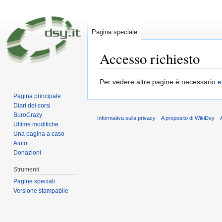
Pagina speciale
Accesso richiesto
Vai a:
navigazione
,
ricerca
Per vedere altre pagine è necessario
e
Pagina principale
Diari dei corsi
BuroCrazy
Informativa sulla privacy
A proposito di WikiDsy
Ultime modifiche
Una pagina a caso
Aiuto
Donazioni
Strumenti
Pagine speciali
Versione stampabile