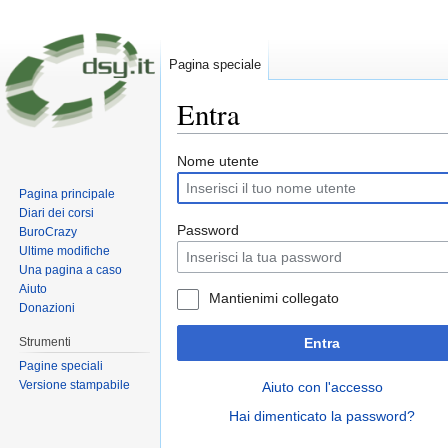
Pagina speciale
Entra
Vai a:
navigazione
,
ricerca
Nome utente
Pagina principale
Diari dei corsi
Password
BuroCrazy
Ultime modifiche
Una pagina a caso
Aiuto
Mantienimi collegato
Donazioni
Strumenti
Entra
Pagine speciali
Versione stampabile
Aiuto con l'accesso
Hai dimenticato la password?