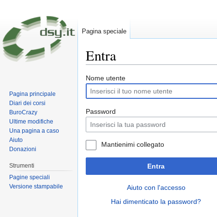
Pagina speciale
Entra
Vai a:
navigazione
,
ricerca
Nome utente
Pagina principale
Diari dei corsi
Password
BuroCrazy
Ultime modifiche
Una pagina a caso
Aiuto
Mantienimi collegato
Donazioni
Strumenti
Entra
Pagine speciali
Versione stampabile
Aiuto con l'accesso
Hai dimenticato la password?