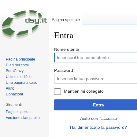
Pagina speciale
Entra
Vai a:
navigazione
,
ricerca
Nome utente
Pagina principale
Diari dei corsi
Password
BuroCrazy
Ultime modifiche
Una pagina a caso
Aiuto
Mantienimi collegato
Donazioni
Strumenti
Entra
Pagine speciali
Versione stampabile
Aiuto con l'accesso
Hai dimenticato la password?