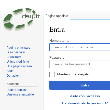
Pagina speciale
Entra
Vai a:
navigazione
,
ricerca
Nome utente
Pagina principale
Diari dei corsi
BuroCrazy
Password
Ultime modifiche
Una pagina a caso
Aiuto
Mantienimi collegato
Donazioni
Strumenti
Entra
Pagine speciali
Versione stampabile
Aiuto con l'accesso
Hai dimenticato la password?