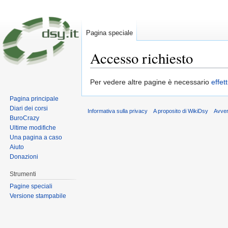
Pagina speciale
Accesso richiesto
Vai a:
navigazione
,
ricerca
Per vedere altre pagine è necessario
effet
Pagina principale
Diari dei corsi
Informativa sulla privacy
A proposito di WikiDsy
Avve
BuroCrazy
Ultime modifiche
Una pagina a caso
Aiuto
Donazioni
Strumenti
Pagine speciali
Versione stampabile