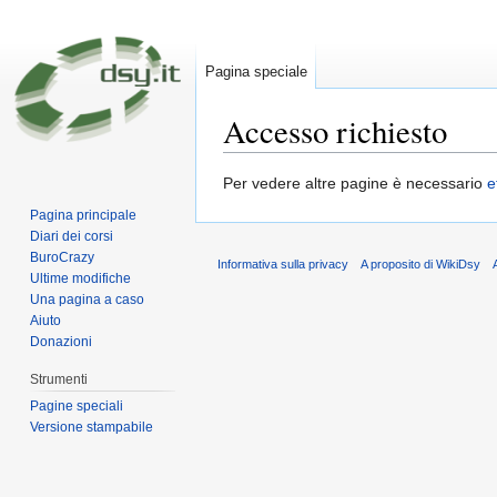
Pagina speciale
Accesso richiesto
Vai a:
navigazione
,
ricerca
Per vedere altre pagine è necessario
e
Pagina principale
Diari dei corsi
BuroCrazy
Informativa sulla privacy
A proposito di WikiDsy
Ultime modifiche
Una pagina a caso
Aiuto
Donazioni
Strumenti
Pagine speciali
Versione stampabile