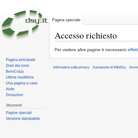
Pagina speciale
Accesso richiesto
Vai a:
navigazione
,
ricerca
Per vedere altre pagine è necessario
effet
Pagina principale
Diari dei corsi
Informativa sulla privacy
A proposito di WikiDsy
Avve
BuroCrazy
Ultime modifiche
Una pagina a caso
Aiuto
Donazioni
Strumenti
Pagine speciali
Versione stampabile