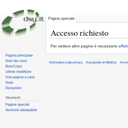
Pagina speciale
Accesso richiesto
Vai a:
navigazione
,
ricerca
Per vedere altre pagine è necessario
effet
Pagina principale
Diari dei corsi
Informativa sulla privacy
A proposito di WikiDsy
Avve
BuroCrazy
Ultime modifiche
Una pagina a caso
Aiuto
Donazioni
Strumenti
Pagine speciali
Versione stampabile