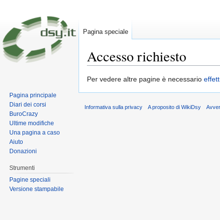
Pagina speciale
Accesso richiesto
Vai a:
navigazione
,
ricerca
Per vedere altre pagine è necessario
effet
Pagina principale
Diari dei corsi
Informativa sulla privacy
A proposito di WikiDsy
Avve
BuroCrazy
Ultime modifiche
Una pagina a caso
Aiuto
Donazioni
Strumenti
Pagine speciali
Versione stampabile