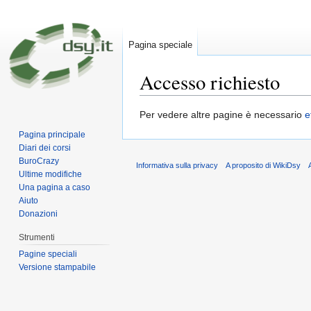
Pagina speciale
Accesso richiesto
Vai a:
navigazione
,
ricerca
Per vedere altre pagine è necessario
e
Pagina principale
Diari dei corsi
BuroCrazy
Informativa sulla privacy
A proposito di WikiDsy
Ultime modifiche
Una pagina a caso
Aiuto
Donazioni
Strumenti
Pagine speciali
Versione stampabile