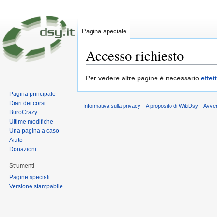
Pagina speciale
Accesso richiesto
Vai a:
navigazione
,
ricerca
Per vedere altre pagine è necessario
effet
Pagina principale
Diari dei corsi
Informativa sulla privacy
A proposito di WikiDsy
Avve
BuroCrazy
Ultime modifiche
Una pagina a caso
Aiuto
Donazioni
Strumenti
Pagine speciali
Versione stampabile