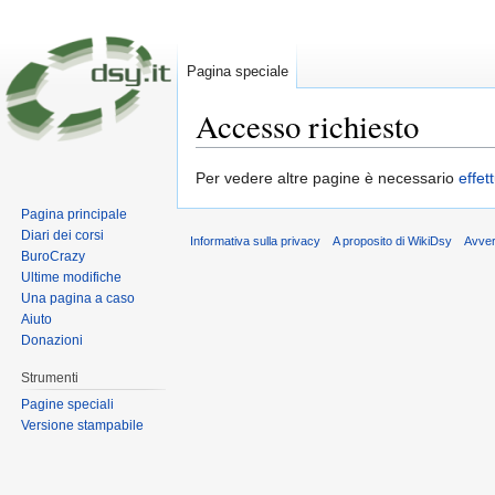
Pagina speciale
Accesso richiesto
Vai a:
navigazione
,
ricerca
Per vedere altre pagine è necessario
effet
Pagina principale
Diari dei corsi
Informativa sulla privacy
A proposito di WikiDsy
Avve
BuroCrazy
Ultime modifiche
Una pagina a caso
Aiuto
Donazioni
Strumenti
Pagine speciali
Versione stampabile