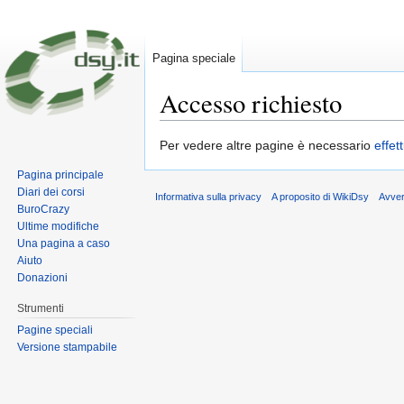
Pagina speciale
Accesso richiesto
Vai a:
navigazione
,
ricerca
Per vedere altre pagine è necessario
effet
Pagina principale
Diari dei corsi
Informativa sulla privacy
A proposito di WikiDsy
Avve
BuroCrazy
Ultime modifiche
Una pagina a caso
Aiuto
Donazioni
Strumenti
Pagine speciali
Versione stampabile