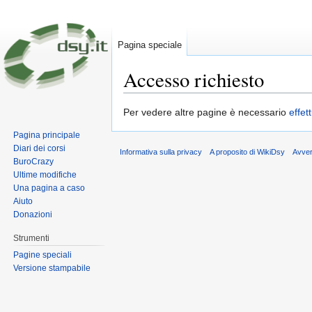
Pagina speciale
Accesso richiesto
Vai a:
navigazione
,
ricerca
Per vedere altre pagine è necessario
effet
Pagina principale
Diari dei corsi
Informativa sulla privacy
A proposito di WikiDsy
Avve
BuroCrazy
Ultime modifiche
Una pagina a caso
Aiuto
Donazioni
Strumenti
Pagine speciali
Versione stampabile