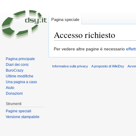
Pagina speciale
Accesso richiesto
Vai a:
navigazione
,
ricerca
Per vedere altre pagine è necessario
effet
Pagina principale
Diari dei corsi
Informativa sulla privacy
A proposito di WikiDsy
Avve
BuroCrazy
Ultime modifiche
Una pagina a caso
Aiuto
Donazioni
Strumenti
Pagine speciali
Versione stampabile