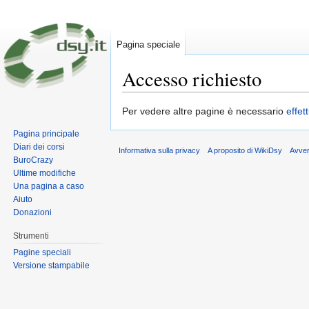
Pagina speciale
Accesso richiesto
Vai a:
navigazione
,
ricerca
Per vedere altre pagine è necessario
effet
Pagina principale
Diari dei corsi
Informativa sulla privacy
A proposito di WikiDsy
Avve
BuroCrazy
Ultime modifiche
Una pagina a caso
Aiuto
Donazioni
Strumenti
Pagine speciali
Versione stampabile