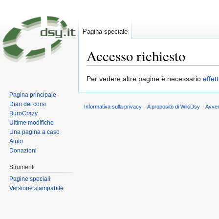
Pagina speciale
Accesso richiesto
Vai a:
navigazione
,
ricerca
Per vedere altre pagine è necessario
effet
Pagina principale
Diari dei corsi
Informativa sulla privacy
A proposito di WikiDsy
Avve
BuroCrazy
Ultime modifiche
Una pagina a caso
Aiuto
Donazioni
Strumenti
Pagine speciali
Versione stampabile