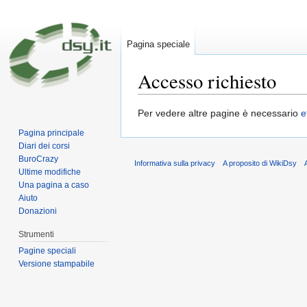
Pagina speciale
Accesso richiesto
Vai a:
navigazione
,
ricerca
Per vedere altre pagine è necessario
e
Pagina principale
Diari dei corsi
BuroCrazy
Informativa sulla privacy
A proposito di WikiDsy
Ultime modifiche
Una pagina a caso
Aiuto
Donazioni
Strumenti
Pagine speciali
Versione stampabile