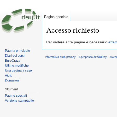
Pagina speciale
Accesso richiesto
Vai a:
navigazione
,
ricerca
Per vedere altre pagine è necessario
effet
Pagina principale
Diari dei corsi
Informativa sulla privacy
A proposito di WikiDsy
Avve
BuroCrazy
Ultime modifiche
Una pagina a caso
Aiuto
Donazioni
Strumenti
Pagine speciali
Versione stampabile