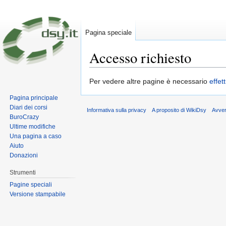
Pagina speciale
Accesso richiesto
Vai a:
navigazione
,
ricerca
Per vedere altre pagine è necessario
effet
Pagina principale
Diari dei corsi
Informativa sulla privacy
A proposito di WikiDsy
Avve
BuroCrazy
Ultime modifiche
Una pagina a caso
Aiuto
Donazioni
Strumenti
Pagine speciali
Versione stampabile