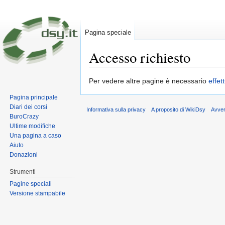
Pagina speciale
Accesso richiesto
Vai a:
navigazione
,
ricerca
Per vedere altre pagine è necessario
effet
Pagina principale
Diari dei corsi
Informativa sulla privacy
A proposito di WikiDsy
Avve
BuroCrazy
Ultime modifiche
Una pagina a caso
Aiuto
Donazioni
Strumenti
Pagine speciali
Versione stampabile