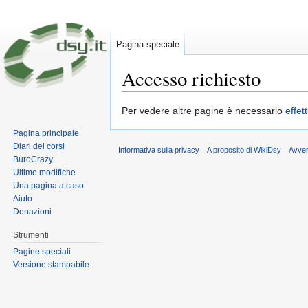
Pagina speciale
Accesso richiesto
Vai a:
navigazione
,
ricerca
Per vedere altre pagine è necessario
effet
Pagina principale
Diari dei corsi
Informativa sulla privacy
A proposito di WikiDsy
Avve
BuroCrazy
Ultime modifiche
Una pagina a caso
Aiuto
Donazioni
Strumenti
Pagine speciali
Versione stampabile