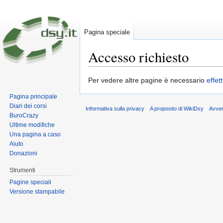
Pagina speciale
Accesso richiesto
Vai a:
navigazione
,
ricerca
Per vedere altre pagine è necessario
effet
Pagina principale
Diari dei corsi
Informativa sulla privacy
A proposito di WikiDsy
Avve
BuroCrazy
Ultime modifiche
Una pagina a caso
Aiuto
Donazioni
Strumenti
Pagine speciali
Versione stampabile