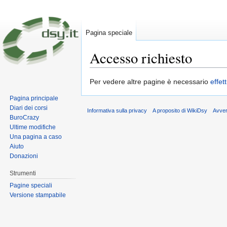
Pagina speciale
Accesso richiesto
Vai a:
navigazione
,
ricerca
Per vedere altre pagine è necessario
effet
Pagina principale
Diari dei corsi
Informativa sulla privacy
A proposito di WikiDsy
Avve
BuroCrazy
Ultime modifiche
Una pagina a caso
Aiuto
Donazioni
Strumenti
Pagine speciali
Versione stampabile